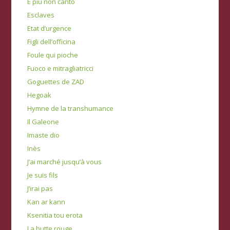
E più non canto
Esclaves
Etat d’urgence
Figli dell’officina
Foule qui pioche
Fuoco e mitragliatricci
Goguettes de ZAD
Hegoak
Hymne de la transhumance
Il Galeone
Imaste dio
Inès
J’ai marché jusqu’à vous
Je suis fils
J’irai pas
Kan ar kann
Ksenitia tou erota
La butte rouge