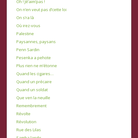
Oh ! Jé’aim’pas !
On n’en veut pas d’cette loi
On s’ra là
Où irez-vous
Palestine
Paysannes, paysans
Penn Sardin
Pesenka a pehote
Plus rien ne m’étonne
Quand les cigares…
Quand un précaire
Quand un soldat
Que ven la neuille
Remembrement
Révolte
Révolution
Rue des Lilas
Samba lando