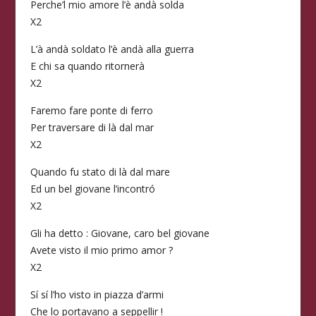
Perche’l mio amore l’è andà solda
X2
L’à andà soldato l’è andà alla guerra
E chi sa quando ritornerà
X2
Faremo fare ponte di ferro
Per traversare di là dal mar
X2
Quando fu stato di là dal mare
Ed un bel giovane l’incontró
X2
Gli ha detto : Giovane, caro bel giovane
Avete visto il mio primo amor ?
X2
Sí sí l’ho visto in piazza d’armi
Che lo portavano a seppellir !