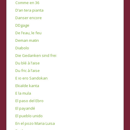
Comme en 36
D’an tera pianta
Danser encore
DDgage
De l’eau, le feu
Deman matin
Diabolo
Die Gedanken sind frei
Du blé à l’aise
Du fric à l’aise
E io ero Sandokan
Ekialde kanta
E la mula
El paso del Ebro
El payandé
El pueblo unido
En el pozo Maria Luisa