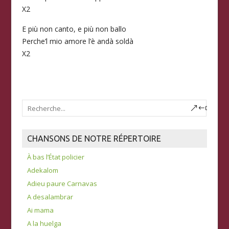
X2
E più non canto, e più non ballo
Perche’l mio amore l’è andà soldà
X2
CHANSONS DE NOTRE RÉPERTOIRE
À bas l’État policier
Adekalom
Adieu paure Carnavas
A desalambrar
Ai mama
A la huelga