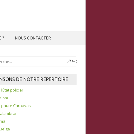
E ?
NOUS CONTACTER
NSONS DE NOTRE RÉPERTOIRE
l’État policier
alom
u paure Carnavas
salambrar
ama
huelga