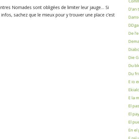
Comm
ntres Nomades sont obligées de limiter leur jauge… Si
D’an 
 infos, sachez que le mieux pour y trouver une place c’est
Dans
DDga
De l’e
Dema
Diabo
Die G
Du blé
Du fri
E io 
Ekial
E la 
El pa
El pa
El pu
En el
E più