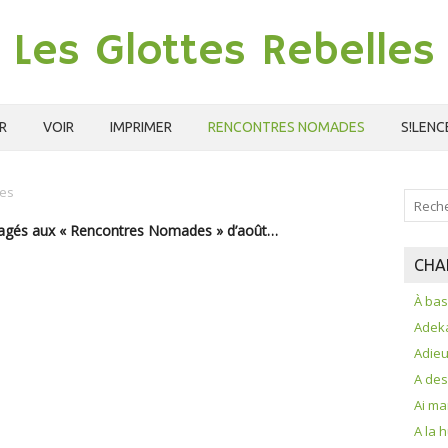
Les Glottes Rebelles
R
VOIR
IMPRIMER
RENCONTRES NOMADES
S!LENC
es
rtagés aux « Rencontres Nomades » d’août…
CHA
À bas 
Adek
Adie
A de
Ai m
A la 