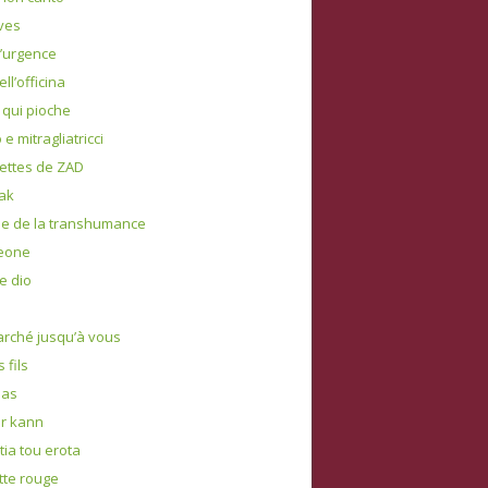
ves
d’urgence
dell’officina
 qui pioche
e mitragliatricci
ettes de ZAD
ak
e de la transhumance
leone
e dio
marché jusqu’à vous
s fils
 pas
r kann
tia tou erota
tte rouge