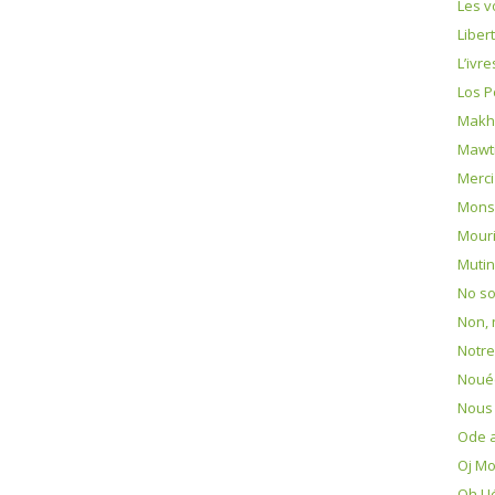
Les v
Liber
L’ivr
Los P
Makh
Mawti
Merci
Mons
Mouri
Mutin
No s
Non,
Notre
Noué
Nous
Ode 
Oj M
Oh ! J