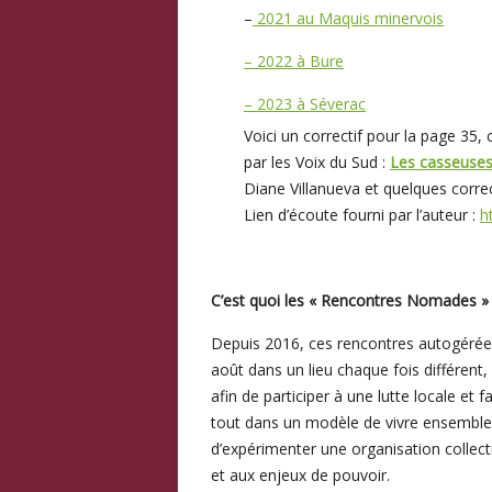
–
2021 au Maquis minervois
– 2022 à Bure
– 2023 à Séverac
Voici un correctif pour la page 35
par les Voix du Sud :
Les casseuses
Diane Villanueva et quelques correc
Lien d’écoute fourni par l’auteur :
h
C’est quoi les « Rencontres Nomades »
Depuis 2016, ces rencontres autogérées
août dans un lieu chaque fois différent, 
afin de participer à une lutte locale et
tout dans un modèle de vivre ensemble p
d’expérimenter une organisation collect
et aux enjeux de pouvoir.