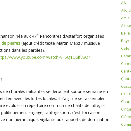
A las
Allo 
Amis 
A tou
Bella
e
, chanson née aux 47
Rencontres d’Astaffort organisées
Boyco
 de pierres
(ajout crédit texte Martin Mabz / musique
Café,
tions dans les paroles).
Cami
ttps://www.youtube.com/watch?v=5Q1QSlf3SO4
Canci
Cant d
Çapu
 ?
Casca
 de chorales militantes se déroulent sur une semaine en
Cellu
en lien avec des luttes locales. Il s’agit de se rassembler
Chans
 faire évoluer un répertoire commun de chants de lutte, le
Cintur
olitiquement engagé, l’autogestion : c’est l’occasion
Clém
ive non hiérarchique, vigilante aux rapports de domination
Comm