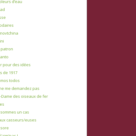
oleurs d’eau
tad
esse
odaires
novtchina
ni
 patron
anto
r pour des idées
s de 1917
omos todos
 ne me demandez pas
-Dame des oiseaux de fer
es
 sommes un cas
aux casseurs/euses
osore
é’aim’pas !