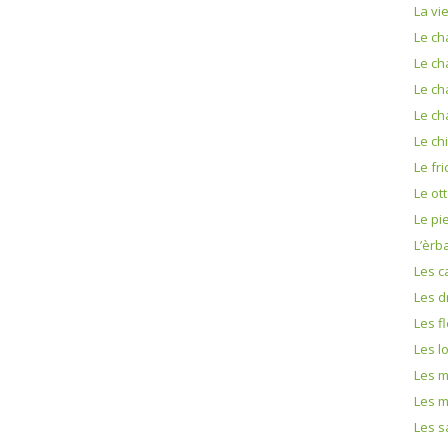
La vi
Le ch
Le ch
Le ch
Le ch
Le ch
Le fri
Le ot
Le pi
L’èrb
Les c
Les d
Les f
Les l
Les m
Les m
Les s