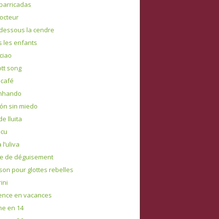
 barricadas
docteur
dessous la cendre
s les enfants
 ciao
tt song
 café
nhando
ón sin miedo
e lluita
lcu
 l’uliva
le de déguisement
on pour glottes rebelles
ini
ence en vacances
e en 14