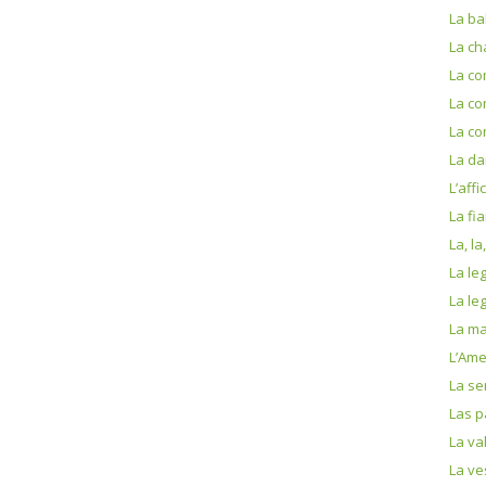
La bal
La c
La co
La co
La co
La d
L’aff
La fi
La, la
La le
La le
La m
L’Ame
La se
Las 
La va
La ve