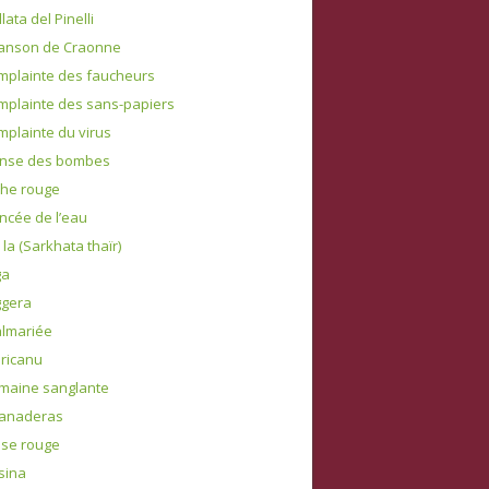
lata del Pinelli
hanson de Craonne
mplainte des faucheurs
mplainte des sans-papiers
mplainte du virus
anse des bombes
iche rouge
ancée de l’eau
, la (Sarkhata thaïr)
ga
ggera
almariée
ricanu
maine sanglante
panaderas
lse rouge
sina