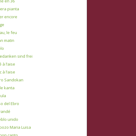
e en 36
tera pianta
er encore
ge
au, le feu
n matin
lo
edanken sind frei
 à l’aise
c à l’aise
ero Sandokan
de kanta
mula
so del Ebro
yandé
eblo unido
 pozo Maria Luisa
 non canto