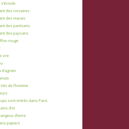
e s’écoule
ant des corsaires
ant des marais
ant des partisans
ant des paysans
iffon rouge
c
to ore
eu
a d’agram
anuts
roits de l’homme
leurs
oups sont entrés dans Paris
ains d’or
angeux d’terre
ans papiers