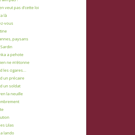
en veut pas d’cette loi
ra là
ez-vous
tine
annes, paysans
 Sardin
nka a pehote
rien ne m’étonne
 les cigares…
 un précaire
 un soldat
en la neuille
mbrement
te
ution
es Lilas
a lando