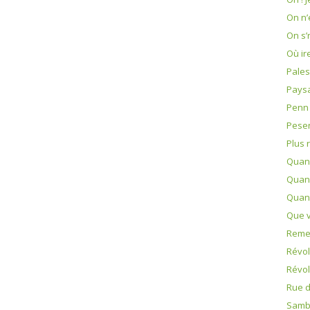
On n’
On s’
Où ir
Pales
Pays
Penn
Pese
Plus 
Quand
Quand
Quand
Que v
Reme
Révol
Révol
Rue d
Samb