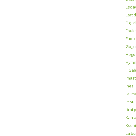
Escla
Etat 
Figli 
Foule
Fuoco 
Gogu
Hego
Hymn
Il Ga
Imast
Inès
J’ai 
Je sui
J’irai
Kan a
Kseni
La bu