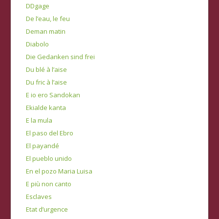
DDgage
De l’eau, le feu
Deman matin
Diabolo
Die Gedanken sind frei
Du blé à l’aise
Du fric à l’aise
E io ero Sandokan
Ekialde kanta
E la mula
El paso del Ebro
El payandé
El pueblo unido
En el pozo Maria Luisa
E più non canto
Esclaves
Etat d’urgence