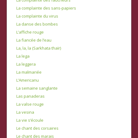
La complainte des faucheurs
La complainte des sans-papiers
La complainte du virus
La danse des bombes
L’affiche rouge
La fiancée de l’eau
La, la, la (Sarkhata thaïr)
La lega
La leggera
La malmariée
L’Americanu
La semaine sanglante
Las panaderas
La valse rouge
La vesina
La vie s’écoule
Le chant des corsaires
Le chant des marais