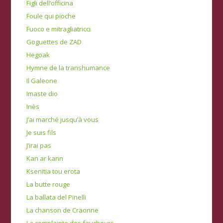
Figli dell’officina
Foule qui pioche
Fuoco e mitragliatricci
Goguettes de ZAD
Hegoak
Hymne de la transhumance
Il Galeone
Imaste dio
Inès
J’ai marché jusqu’à vous
Je suis fils
J’irai pas
Kan ar kann
Ksenitia tou erota
La butte rouge
La ballata del Pinelli
La chanson de Craonne