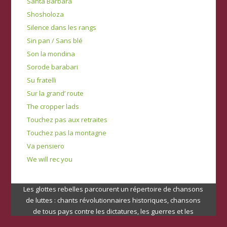
Santa Barbara
Shosholoza
Silence dans les rangs
Sin pan / Sans blé
Son la mondina
Sorode barabari
Su fratelli
Sur la grand’ route
The cropper lads
Touchez pas aux retraites
Touchez pas la montagne
Va pensiero
We will rec you
Les glottes rebelles parcourent un répertoire de chansons
de luttes : chants révolutionnaires historiques, chansons
de tous pays contre les dictatures, les guerres et les
injustices, chansons inspirées des luttes ouvrières et de