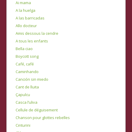
Ai mama
A la huelga
A las barricadas
Allo docteur
Amis dessous la cendre
A tous les enfants
Bella ciao
Boycott song
Café, café
Caminhando
Canción sin miedo
Cant de lluita
Çapulcu
Casca l’uliva
Cellule de déguisement
Chanson pour glottes rebelles
Cinturini