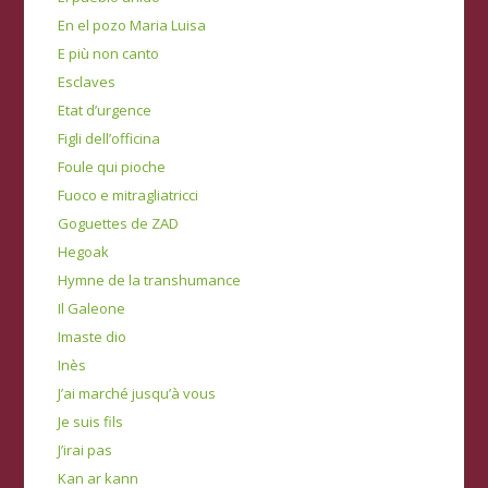
En el pozo Maria Luisa
E più non canto
Esclaves
Etat d’urgence
Figli dell’officina
Foule qui pioche
Fuoco e mitragliatricci
Goguettes de ZAD
Hegoak
Hymne de la transhumance
Il Galeone
Imaste dio
Inès
J’ai marché jusqu’à vous
Je suis fils
J’irai pas
Kan ar kann