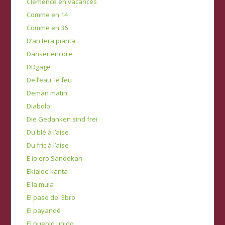
Clémence en vacances
Comme en 14
Comme en 36
D’an tera pianta
Danser encore
DDgage
De l’eau, le feu
Deman matin
Diabolo
Die Gedanken sind frei
Du blé à l’aise
Du fric à l’aise
E io ero Sandokan
Ekialde kanta
E la mula
El paso del Ebro
El payandé
El pueblo unido