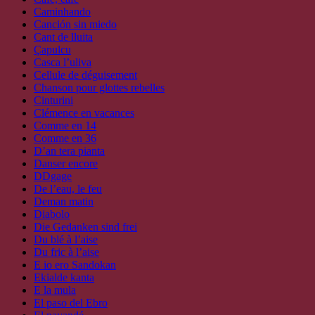
Caminhando
Canción sin miedo
Cant de lluita
Çapulcu
Casca l’uliva
Cellule de déguisement
Chanson pour glottes rebelles
Cinturini
Clémence en vacances
Comme en 14
Comme en 36
D’an tera pianta
Danser encore
DDgage
De l’eau, le feu
Deman matin
Diabolo
Die Gedanken sind frei
Du blé à l’aise
Du fric à l’aise
E io ero Sandokan
Ekialde kanta
E la mula
El paso del Ebro