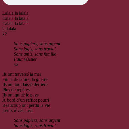
Lalala la lalala
Lalala la lalala
Lalala la lalala
la lalala
x2
Sans papiers, sans argent
Sans logis, sans travail
Sans amis, sans famille
Faut résister
x2
Ils ont traversé la mer
Fui la dictature, la guerre
Ils ont tout laissé derrière
Plus de repères
Ils ont quitté le pays
À bord d’un raffiot pourri
Beaucoup ont perdu la vie
Leurs rêves aussi
Sans papiers, sans argent
Sans logis, sans travail