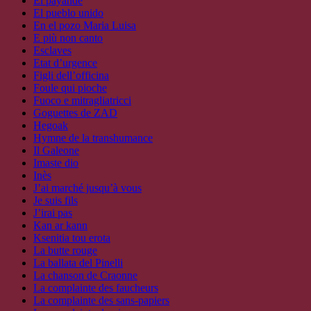
El payandé
El pueblo unido
En el pozo Maria Luisa
E più non canto
Esclaves
Etat d’urgence
Figli dell’officina
Foule qui pioche
Fuoco e mitragliatricci
Goguettes de ZAD
Hegoak
Hymne de la transhumance
Il Galeone
Imaste dio
Inès
J’ai marché jusqu’à vous
Je suis fils
J’irai pas
Kan ar kann
Ksenitia tou erota
La butte rouge
La ballata del Pinelli
La chanson de Craonne
La complainte des faucheurs
La complainte des sans-papiers