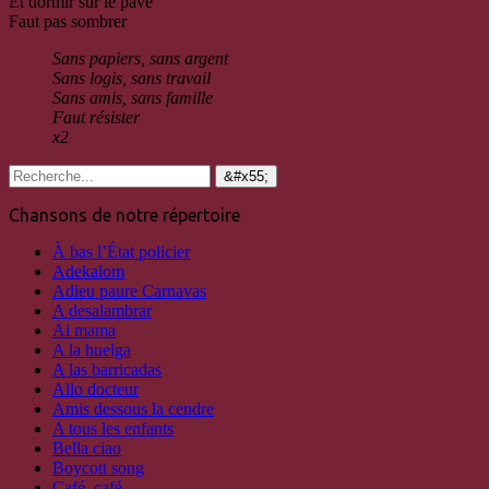
Et dormir sur le pavé
Faut pas sombrer
S
ans papiers, sans argent
Sans logis, sans travail
Sans amis, sans famille
Faut résister
x2
Chansons de notre répertoire
À bas l’État policier
Adekalom
Adieu paure Carnavas
A desalambrar
Ai mama
A la huelga
A las barricadas
Allo docteur
Amis dessous la cendre
A tous les enfants
Bella ciao
Boycott song
Café, café