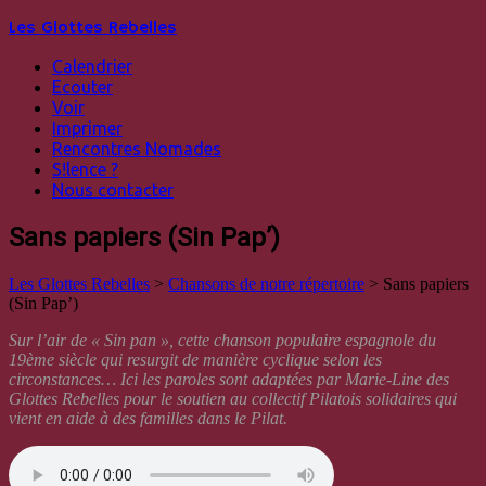
Les Glottes Rebelles
Calendrier
Ecouter
Voir
Imprimer
Rencontres Nomades
S!lence ?
Nous contacter
Sans papiers (Sin Pap’)
Les Glottes Rebelles
>
Chansons de notre répertoire
>
Sans papiers
(Sin Pap’)
Sur l’air de « Sin pan », cette chanson populaire espagnole du
19ème siècle qui resurgit de manière cyclique selon les
circonstances… Ici les paroles sont adaptées par Marie-Line des
Glottes Rebelles pour le soutien au collectif Pilatois solidaires qui
vient en aide à des familles dans le Pilat.