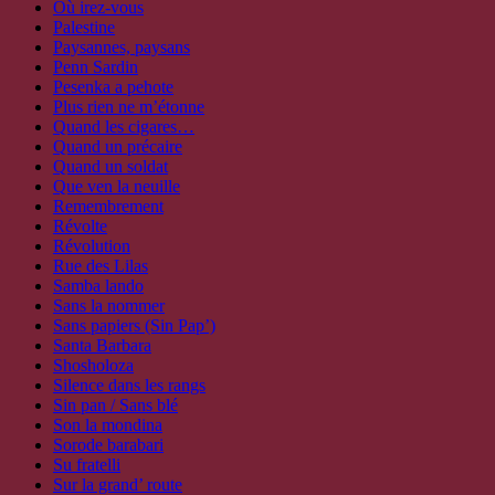
Où irez-vous
Palestine
Paysannes, paysans
Penn Sardin
Pesenka a pehote
Plus rien ne m’étonne
Quand les cigares…
Quand un précaire
Quand un soldat
Que ven la neuille
Remembrement
Révolte
Révolution
Rue des Lilas
Samba lando
Sans la nommer
Sans papiers (Sin Pap’)
Santa Barbara
Shosholoza
Silence dans les rangs
Sin pan / Sans blé
Son la mondina
Sorode barabari
Su fratelli
Sur la grand’ route