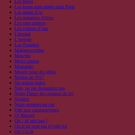
Les fleurs
Les loups sont entrés dans Paris
Les mains d’or
Les mangeux d’terre
Les sans papiers
Les voleurs d’eau
Libertad
L’ivresse
Los Podaires
Makhnovtchina
Mawtini
Merci patron
Monsanto
Mourir pour des idées
Mutins de 1917
No somos todos
Non, ne me demandez pas
Notre-Dame des oiseaux de fer
Nouées
Nous sommes un cas
Ode aux casseurs/euses
Oj Mosore
Oh ! Jé’aim’pas !
On n’en veut pas d’cette loi
On s’ra là