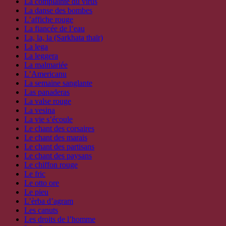
La complainte du virus
La danse des bombes
L’affiche rouge
La fiancée de l’eau
La, la, la (Sarkhata thaïr)
La lega
La leggera
La malmariée
L’Americanu
La semaine sanglante
Las panaderas
La valse rouge
La vesina
La vie s’écoule
Le chant des corsaires
Le chant des marais
Le chant des partisans
Le chant des paysans
Le chiffon rouge
Le fric
Le otto ore
Le pieu
L’èrba d’agram
Les canuts
Les droits de l’homme